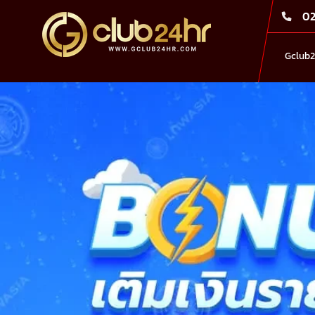
02
Gclub2