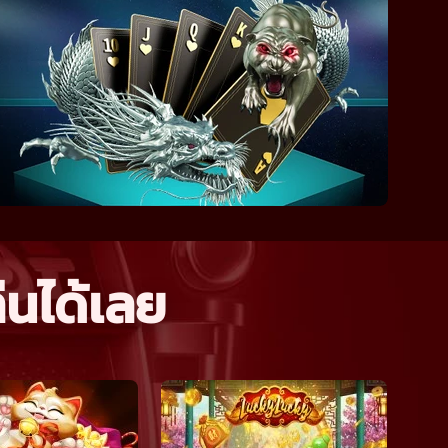
นได้เลย