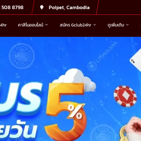
 508 8798
Poipet, Cambodia
4hr
คาสิโนออนไลน์
สมัคร Gclub24hr
ดูเพิ่มเติม