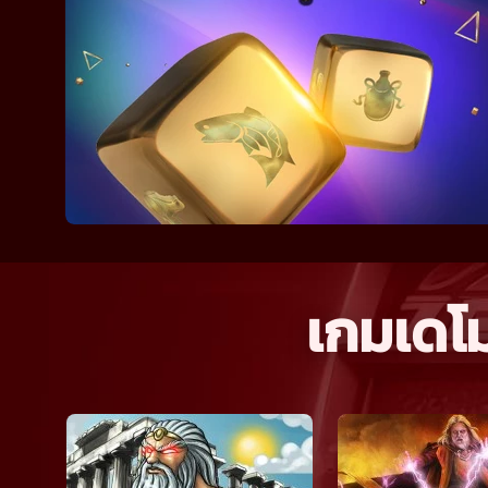
เกมเดโ