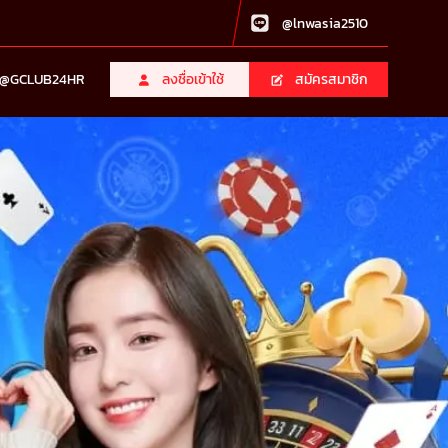
@lnwasia2510
@GCLUB24HR
ลงชื่อเข้าใช้
สมัครสมาชิก