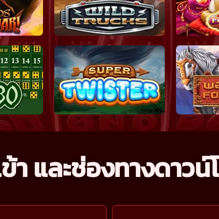
ข้า และช่องทางดาวน