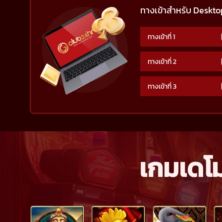
ทางเข้าสำหรับ Deskt
ทางเข้าที่ 1
ทางเข้าที่ 2
ทางเข้าที่ 3
เกมเดโ