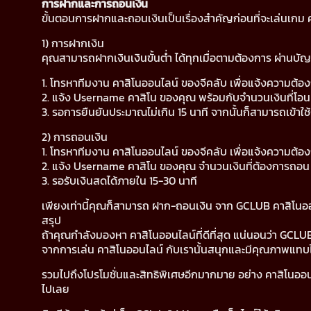
การฝากและการถอนเงิน
ขั้นตอนการฝากและถอนเงินเป็นเรื่องสำคัญก่อนที่จะเล่นเกม ค
1) การฝากเงิน
คุณสามารถฝากเงินเงินขั้นต่ำ ได้ทุกเมื่อตามต้องการ ผ่านบั
1. โทรหาทีมงาน คาสิโนออนไลน์ ของจีคลับ เพื่อแจ้งความต้อง
2. แจ้ง Username คาสิโน ของคุณ พร้อมกับจำนวนเงินที่โอน
3. รอการยืนยันประมาณไม่เกิน 15 นาที จากนั้นก็สามารถเข้าใช
2) การถอนเงิน
1. โทรหาทีมงาน คาสิโนออนไลน์ ของจีคลับ เพื่อแจ้งความต้อง
2. แจ้ง Username คาสิโน ของคุณ จำนวนเงินที่ต้องการถอน พ
3. รอรับเงินสดได้ภายใน 15-30 นาที
เพียงเท่านี้คุณก็สามารถ ฝาก-ถอนเงิน จาก GCLUB คาสิโนออ
สรุป
ถ้าคุณกำลังมองหา คาสิโนออนไลน์ที่ดีที่สุด แน่นอนว่า GCLUB 
จากการเล่น คาสิโนออนไลน์ กับเรานั้นสนุกและมีคุณภาพแทบ
รวมไปถึงโปรโมชั่นและสิทธิพิเศษอีกมากมาย อย่าง คาสิโนออ
ไปเลย