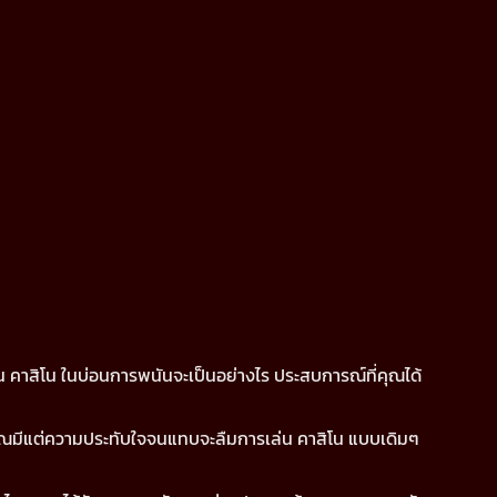
ล่น คาสิโน ในบ่อนการพนันจะเป็นอย่างไร ประสบการณ์ที่คุณได้
คุณมีแต่ความประทับใจจนแทบจะลืมการเล่น คาสิโน แบบเดิมๆ