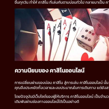
ขึ้นทุกวัน ทำให้ คาสิโน ที่เล่นกันตามบ่อนทั่วไป กลายมาเป็
ความนิยมของ คาสิโนออนไลน์
การเปลี่ยนผ่านของบ่อน คาสิโน สู่การเล่น คาสิโนออนไลน์ นั
คุณจึงประหยัดทั้งเวลาและงบประมาณในการเดินทาง แต่ยังส
โดยปัจจุบันมีเว็บไซต์ของผู้ให้บริการ คาสิโนออนไลน์ เป็น
เดิมพันผ่านช่องทางออนไลน์ได้เป็นอย่างดี