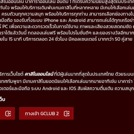
การ คาสิโนออนไลน์ บาคาร่าออนไลน์ อันดับ 1 ที่ได้รับความนิยมสูงสุดใ
ับใจ พร้อมให้บริการเดิมพันเกมคาสิโนที่หลากหลาย มีเกมให้เลือกเล่น
 ครบถ้วนทุกความสนุก พร้อมให้บริการทุกท่าน สามารถเลือกช่องทางในการ
มือถือ รองรับทั้งระบบ iPhone และ Android สามารถเล่นได้ทุกเครือข่าย
อร์ PC เพื่อความสะดวกรวดเร็วในการใช้งาน ภาพและเสียงสวยสดคมชั
ราได้แล้ววันนี้ ทดลองเล่นฟรี พร้อมโปรโมชั่นดีๆ และของรางวัลอีกมา
 ภายใน 15 นาที บริการตลอด 24 ชั่วโมง มีคอลเซนเตอร์ มากกว่า 50 คู่สา
บริการเว็บไซต์
คาสิโนออนไลน์
ที่มีผู้เล่นมากที่สุดในประเทศไทย ด้วยร
เทศกัมพูชา มีเกมคาสิโนยอดนิยมให้เลือกเล่นมากมายอาทิเช่น บาคาร่า ไฮ
ิวเตอร์และมือถือ ระบบ Android และ IOS สัมผัสความตื่นเต้น ความสนุกส
ว็บ
ทางเข้า GCLUB 2