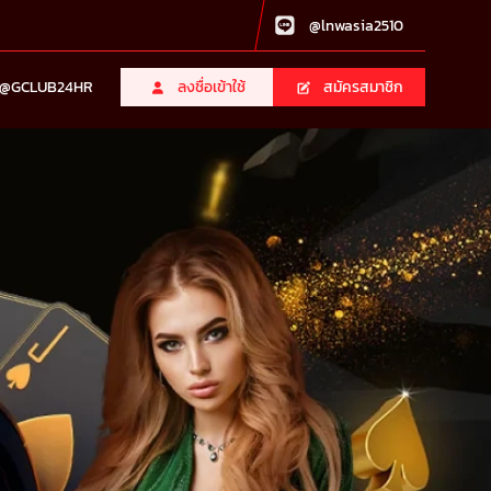
@lnwasia2510
@GCLUB24HR
ลงชื่อเข้าใช้
สมัครสมาชิก