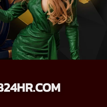
UB24HR.COM