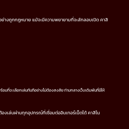
้นอย่างถูกกฎหมาย แม้จะมีความพยายามที่จะลักลอบเปิด คาสิ
ี่จะเลือกเล่นทันทีอย่างไม่ต้องสงสัย ท่ามกลางเว็บเดิมพันที่มีให้
งเล่นผ่านทุกอุปกรณ์ที่เชื่อมต่ออินเทอร์เน็ตได้ คาสิโน