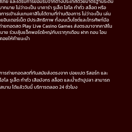
นประเทศไทย และได้รับการยอมรับจากต่างประเทศด้วยมาตรฐานระดับ
มากมาย ไม่ว่าจะเป็น
บาคาร่า รูเล็ต ไฮโล กำถั่ว สล็อต
หรือ
เข้าเล่นเกมคาสิโนได้ตามที่ท่านต้องการ ไม่ว่าจะเป็น
เล่น
อินเตอร์เน็ต มีประสิทธิภาพ ทั้งบนเว็บไซต์และโทรศัพท์มือ
ด ถ่ายทอดสด Play Live Casino Games ส่งตรงมาจากคาสิโน
กมาย ร่วมลุ้นแจ็คพอร์ตใหญ่กับเราทุกเดือน ฝาก ถอน โอน
ย คอยให้คำแนะนำ
ะบบการถ่ายทอดสดที่ทันสมัยส่งตรงจาก ปอยเปต รีสอร์ท และ
โล รูเล็ต กำถั่ว เสือมังกร สล็อต และน้ำเต้าปูปลา สามารถ
นาน ได้แล้ววันนี้ บริการตลอด 24 ชั่วโมง