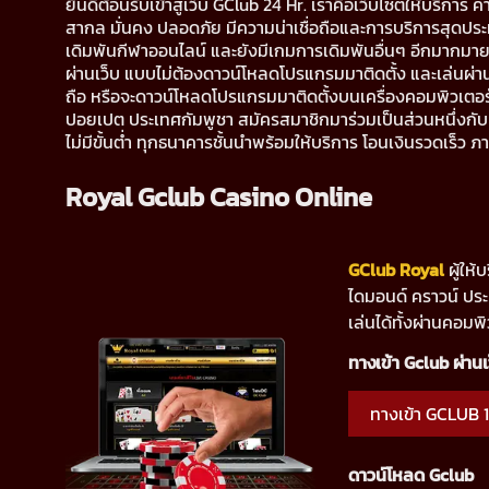
ยินดีต้อนรับเข้าสู่เว็บ GClub 24 Hr. เราคือเว็บไซต์ให้บริ
สากล มั่นคง ปลอดภัย มีความน่าเชื่อถือและการบริการสุดประท
เดิมพัน
กีฬาออนไลน์ และยังมีเกมการเดิมพันอื่นๆ อีกมากมาย
ผ่านเว็บ แบบไม่ต้องดาวน์โหลดโปรแกรมมาติดตั้ง และเล่นผ่าน
ถือ หรือจะดาวน์โหลดโปรแกรมมาติดตั้งบนเครื่องคอมพิวเต
ปอยเปต ประเทศกัมพูชา สมัครสมาชิกมาร่วมเป็นส่วนหนึ่งกับเ
ไม่มีขั้นต่ำ ทุกธนาคารชั้นนำพร้อมให้บริการ โอนเงินรวดเร็ว
Royal Gclub Casino Online
GClub Royal
ผู้ให้
ไดมอนด์ คราวน์ ประ
เล่นได้ทั้งผ่านคอมพ
ทางเข้า Gclub ผ่านเ
ทางเข้า GCLUB 1
ดาวน์โหลด Gclub