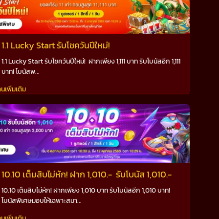
1.1 Lucky Start รับโชควันปีใหม่!
1.1 Lucky Start รับโชควันปีใหม่! ฝากเพียง 1,111 บาท รับโบนัสอีก 1,111
บาท! โบนัสพ...
านเพิ่มเติม
10.10 เต็มสิบไม่หัก! ฝาก 1,010.- รับโบนัส 1,010.-
10.10 เต็มสิบไม่หัก! ฝากเพียง 1,010 บาท รับโบนัสอีก 1,010 บาท!
โบนัสพิเศษมอบให้เฉพาะสมา...
านเพิ่มเติม