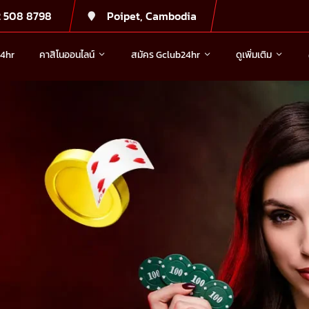
 508 8798
Poipet, Cambodia
4hr
คาสิโนออนไลน์
สมัคร Gclub24hr
ดูเพิ่มเติม