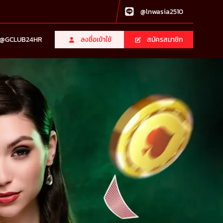
@lnwasia2510
@GCLUB24HR
ลงชื่อเข้าใช้
สมัครสมาชิก