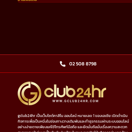
02 508 8798
gclub24hr เป็นเว็บไซต์คาสิโน ออนไลน์ หมายเลข 1 ของเอเชีย เปิดดำเนิน
กิจการเพื่อเป็นหนึ่งในช่องทางวางเดิมพันและทำธุรกรรมผ่านระบบออนไลน์
อย่างง่ายดายเพียงแค่ใช้โทรศัพท์มือถือ และยึดมั่นถือมั่นเรื่องความสะดวก