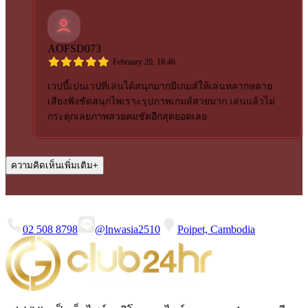
AOFSD073
February 20, 18:46
เวปนี้เปนเวปที่เล่นได้สนุกมากมีเกมส์ให้เล่นหลากหลาย
เสียงฟังชัดสนุกไพเราะรุปภาพเกมส์สวยมาก เล่นแล้วไม่
กระตุกเลยภาพสวยคมชัดอีกสุดยอดเลย
ความคิดเห็นเพิ่มเติม
+
02 508 8798
@lnwasia2510
Poipet, Cambodia