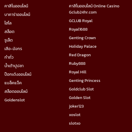
คาสิโนออนไลน์
คาสิโนออนไลน์ Online Casino
Gclub24hr.com
บาคาร่าออนไลน์
GCLUB Royal
ไฮโล
Royal1688
สล็อต
Genting Crown
รูเล็ต
Holiday Palace
เสือ-มังกร
Red Dragon
กำถั่ว
Ruby888
น้ำเต้าปูปลา
Royal Hill
ป๊อกเด้งออนไลน์
Genting Princess
แบล็คแจ็ค
Goldclub Slot
สล็อตออนไลน์
Golden Slot
Goldenslot
joker123
xoslot
slotxo