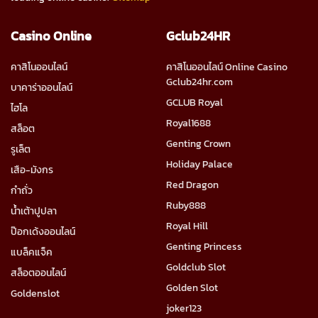
Casino Online
Gclub24HR
คาสิโนออนไลน์
คาสิโนออนไลน์ Online Casino
Gclub24hr.com
บาคาร่าออนไลน์
GCLUB Royal
ไฮโล
Royal1688
สล็อต
Genting Crown
รูเล็ต
Holiday Palace
เสือ-มังกร
Red Dragon
กำถั่ว
Ruby888
น้ำเต้าปูปลา
Royal Hill
ป๊อกเด้งออนไลน์
Genting Princess
แบล็คแจ็ค
Goldclub Slot
สล็อตออนไลน์
Golden Slot
Goldenslot
joker123