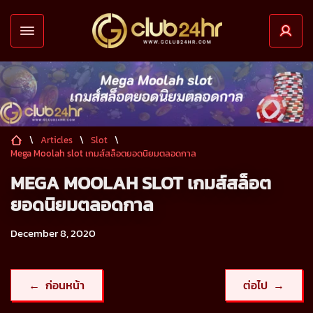
\
Articles
\
Slot
\
Mega Moolah slot เกมส์สล็อตยอดนิยมตลอดกาล
MEGA MOOLAH SLOT เกมส์สล็อต
ยอดนิยมตลอดกาล
December 8, 2020
← ก่อนหน้า
ต่อไป →