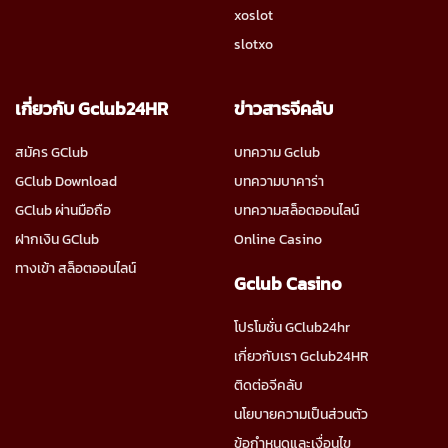
xoslot
slotxo
เกี่ยวกับ Gclub24HR
ข่าวสารจีคลับ
สมัคร GClub
บทความ Gclub
GClub Download
บทความบาคาร่า
GClub ผ่านมือถือ
บทความสล็อตออนไลน์
ฝากเงิน GClub
Online Casino
ทางเข้า สล็อตออนไลน์
Gclub Casino
โปรโมชั่น GClub24hr
เกี่ยวกับเรา Gclub24HR
ติดต่อจีคลับ
นโยบายความเป็นส่วนตัว
ข้อกำหนดและเงื่อนไข