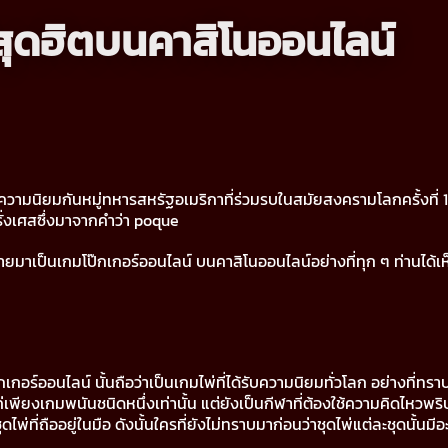
พ่สุดฮิตบนคาสิโนออนไลน์
ด้รับความนิยมกันหมู่ทหารสหรัฐอเมริกาที่ร่วมรบในสมัยสงครามโลกครั้งที
ฝรั่งเศสซึ่งมาจากคำว่า poque
มาเป็นเกมโป๊กเกอร์ออนไลน์ บนคาสิโนออนไลน์อย่างที่ทุก ๆ ท่านได้เห็น
เกอร์ออนไลน์ นั้นถือว่าเป็นเกมไพ่ที่ได้รับความนิยมทั่วโลก อย่างที่ท
แค่เพียงเกมพนันชนิดหนึ่งเท่านั้น แต่ยังเป็นกีฬาที่ต้องใช้ความคิดไหวพริบ
ไพ่ที่ถืออยู่ในมือ ดังนั้นใครที่ยังไม่ทราบมาก่อนว่าชุดไพ่แต่ละชุดนั้นมีอ