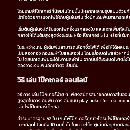
โดยเกมส์โป๊กเกอร์ที่นิยมในไทยนั้นมีหลากหลายรูปแบบด้วยกัน ไ
เร้าใจด้วยการแจกไพ่ให้กับผู้เล่นสี่ใบ ซึ่งนักเดิมพันสามารถ
เริ่มต้นผู้เล่นจะได้รับแจกไพ่ครั้งแรกสองใบ และแจกเพิ่มทีละ
กลางให้ได้แต้มสูงสุดจึงจะชนะ หรือ โป๊กเกอร์ 5 ใบ หรือที่เรีย
ในระหว่างเกม ผู้เดิมพันสามารถเลือกจั่วไพ่ได้ เพื่อให้ได้ผลป
เป็นสองกอง กองละห้าใบและสองใบ โดยเมื่อเปิดไพ่แล้วหากนักเดิม
ใบ โดยนักเดิมพันจะได้ไพ่คนละห้าใบ จากนั้นโต๊ะจะเปิดไพ่หนึ่
ต้องวางเงินเพิ่มอีกเท่าตัว เป็นต้น
วิธี เล่น โป๊กเกอร์ ออนไลน์
วิธี การ เล่น โป๊กเกอร์ง่าย ๆ เพียงสมัครสมาชิกกับคาสิโนออนไล
สูงสุดในการเดิมพัน การเล่นแบบ play poker for real money น
เล่นไพ่โป็กเกอร์เท็กซัส
สำรับมาตรฐาน 52 ใบ เกมไพ่โป๊กเกอร์คุณจะได้รับไพ่โป๊กเกอ
มากที่สุดไปจนถึง 10 คนขึ้นไปในแต่ละโต๊ะ ผู้เล่นที่อยู่ซ้าย