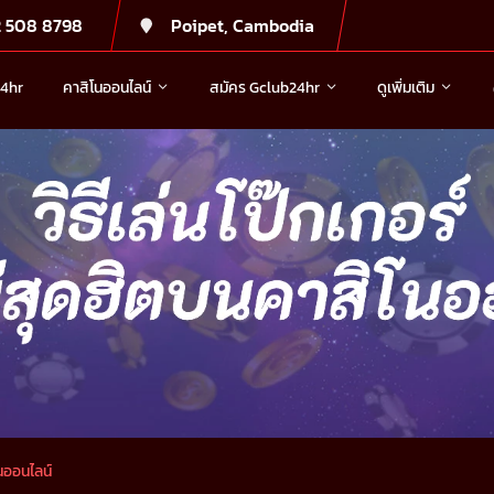
 508 8798
Poipet, Cambodia
4hr
คาสิโนออนไลน์
สมัคร Gclub24hr
ดูเพิ่มเติม
โนออนไลน์