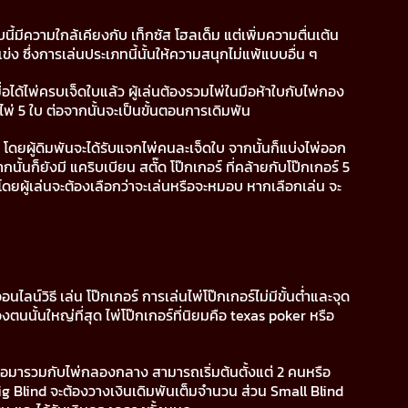
ี้มีความใกล้เคียงกับ เท็กซัส โฮลเด็ม แต่เพิ่มความตื่นเต้น
ข่ง ซึ่งการเล่นประเภทนี้นั้นให้ความสนุกไม่แพ้แบบอื่น ๆ
อได้ไพ่ครบเจ็ดใบแล้ว ผู้เล่นต้องรวมไพ่ในมือห้าใบกับไพ่กอง
บไพ่ 5 ใบ ต่อจากนั้นจะเป็นขั้นตอนการเดิมพัน
ือ โดยผู้ดิมพันจะได้รับแจกไพ่คนละเจ็ดใบ จากนั้นก็แบ่งไพ่ออก
้นก็ยังมี แคริบเบียน สตั๊ด โป๊กเกอร์ ที่คล้ายกับโป๊กเกอร์ 5
 โดยผู้เล่นจะต้องเลือกว่าจะเล่นหรือจะหมอบ หากเลือกเล่น จะ
ลน์วิธี เล่น โป๊กเกอร์ การเล่นไพ่โป๊กเกอร์ไม่มีขั้นต่ำและจุด
นั้นใหญ่ที่สุด ไพ่โป๊กเกอร์ที่นิยมคือ texas poker หรือ
ือมารวมกับไพ่กลองกลาง สามารถเริ่มต้นตั้งแต่ 2 คนหรือ
น Big Blind จะต้องวางเงินเดิมพันเต็มจำนวน ส่วน Small Blind