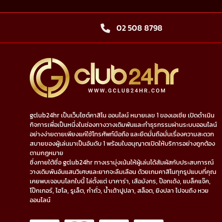
02 508 8798
gclub24hr เป็นเว็บไซต์คาสิโน ออนไลน์ หมายเลข 1 ของเอเชีย เปิดดำเนิน
กิจการเพื่อเป็นหนึ่งในช่องทางวางเดิมพันและทำธุรกรรมผ่านระบบออนไลน์
อย่างง่ายดายเพียงแค่ใช้โทรศัพท์มือถือ และยึดมั่นถือมั่นเรื่องความสะดวก
สบายของผู้เล่นมาเป็นอันดับ 1 พร้อมใบอนุญาตเปิดให้บริการอย่างถูกต้อง
ตามกฎหมาย
ซึ่งภายใต้ชื่อ gclub24hr ทางเรามุ่งเน้นให้ผู้เล่นได้สัมผัสกับประสบการณ์
วางเดิมพันอันแสนวิเศษและยากจะลืมเลือน ด้วยเกมคาสิโนทุกรูปแบบที่คุณ
เคยพบเจอบนโลกใบนี้ ไล่ตั้งแต่ บาคาร่า, เสือมังกร, ป๊อกเด้ง, แบล็คแจ๊ค,
โป๊กเกอร์, ไฮโล, รูเล็ต, กำถั่ว, น้ำเต้าปูปลา, สล็อต, ยิงปลา ไปจนถึง หวย
ออนไลน์